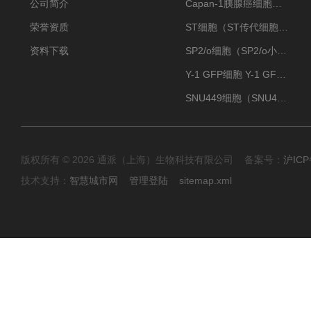
公司简介
Capan-1胰腺癌细胞（Capan-1细胞株）
荣誉资质
ST细胞（ST传代细胞库）
资料下载
SP2/o细胞（SP2/o小鼠骨髓瘤细胞）
Y-1 GFP细胞 Y-1 GFP肾上腺皮质细胞
SNU449细胞（SNU449肝癌细胞库）
版权所有 © 2026 通派（上海）生物科技有限公司 备案号：
沪ICP
技术支持：
智慧城市网
管理登陆
sitemap.xml