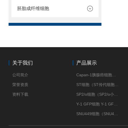
胚胎成纤维细胞
关于我们
产品展示
公司简介
Capan-1胰腺癌细胞（Capan-1细胞株）
荣誉资质
ST细胞（ST传代细胞库）
资料下载
SP2/o细胞（SP2/o小鼠骨髓瘤细胞）
Y-1 GFP细胞 Y-1 GFP肾上腺皮质细胞
SNU449细胞（SNU449肝癌细胞库）