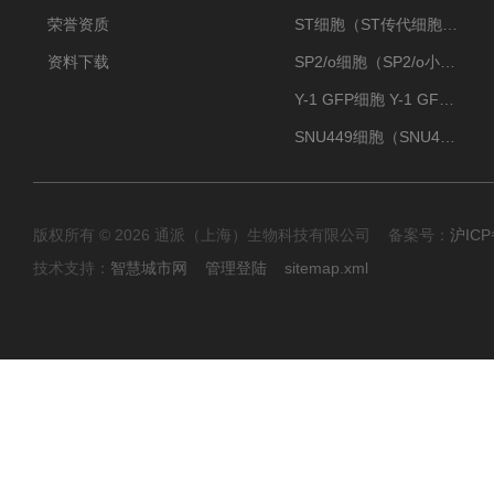
荣誉资质
ST细胞（ST传代细胞库）
资料下载
SP2/o细胞（SP2/o小鼠骨髓瘤细胞）
Y-1 GFP细胞 Y-1 GFP肾上腺皮质细胞
SNU449细胞（SNU449肝癌细胞库）
版权所有 © 2026 通派（上海）生物科技有限公司 备案号：
沪ICP
技术支持：
智慧城市网
管理登陆
sitemap.xml