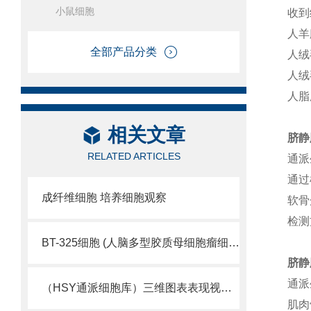
小鼠细胞
收到
人羊
全部产品分类
人绒
人绒
人脂
相关文章
脐静
RELATED ARTICLES
通派
通过
成纤维细胞 培养细胞观察
软骨
检测
BT-325细胞 (人脑多型胶质母细胞瘤细胞库)
脐静
通派
（HSY通派细胞库）三维图表表现视觉细胞活性
肌肉