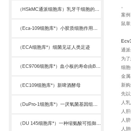
。
（HSkMC通派细胞库）乳牙干细胞的又一来源
案例
鼠睾
（Eca-109细胞库*）小胶质细胞作用机制被揭示
Ec
（ECA细胞库*）细菌见证人类足迹
通派
为了
（EC9706细胞库*）血小板的寿命由Bcl-xL决定
细胞
金属
新购
（EC109细胞库*）新啤酒酵母
先以
人乳
（DuPro-1细胞库*）一厌氧菌基因组测序完成
人肝
人脐
（DU 145细胞库*）一种缩氨酸可抵御超级细菌
人肺