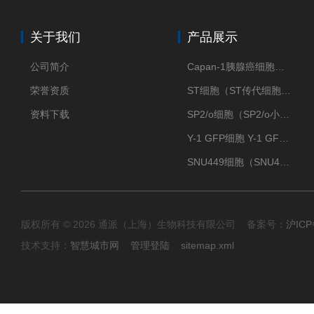
关于我们
产品展示
公司简介
Capan-1胰腺癌细胞（Capan-1细胞株）
荣誉资质
ST细胞（ST传代细胞库）
资料下载
SP2/o细胞（SP2/o小鼠骨髓瘤细胞）
Y-1 GFP细胞 Y-1 GFP肾上腺皮质细胞
SNU449细胞（SNU449肝癌细胞库）
版权所有 © 2026 通派（上海）生物科技有限公司 备案号：
沪ICP
技术支持：
智慧城市网
管理登陆
sitemap.xml