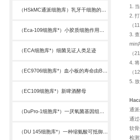
1.
（HSkMC通派细胞库）乳牙干细胞的又一来源
2.
（11
（Eca-109细胞库*）小胶质细胞作用机制被揭示
3.
mi
（ECA细胞库*）细菌见证人类足迹
（21
4.
（EC9706细胞库*）血小板的寿命由Bcl-xL决定
（12
5.
（EC109细胞库*）新啤酒酵母
Ha
通派
（DuPro-1细胞库*）一厌氧菌基因组测序完成
通过
软骨
（DU 145细胞库*）一种缩氨酸可抵御超级细菌
检测