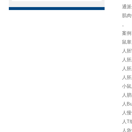
通派
肌肉
。
案例
鼠睾
人胚肾
人胚
人胚
人胚
小鼠
人脐
人Bu
人慢
人T
人急