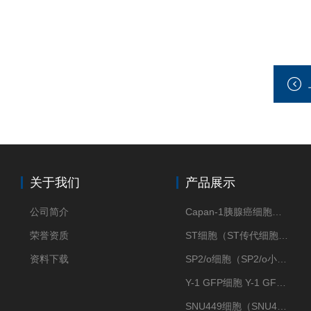
关于我们
产品展示
公司简介
Capan-1胰腺癌细胞（Capan-1细胞株）
荣誉资质
ST细胞（ST传代细胞库）
资料下载
SP2/o细胞（SP2/o小鼠骨髓瘤细胞）
Y-1 GFP细胞 Y-1 GFP肾上腺皮质细胞
SNU449细胞（SNU449肝癌细胞库）