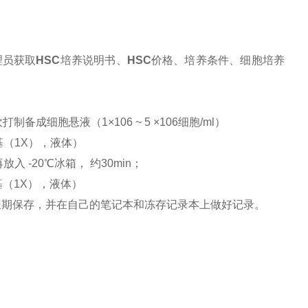
理员获取
HSC
培养说明书、
HSC
价格、培养条件、细胞培养
细胞悬液（1×106 ~ 5 ×106细胞/ml）
培养基（1X），液体）
 -20℃冰箱， 约30min；
养基（1X），液体）
氮罐长期保存，并在自己的笔记本和冻存记录本上做好记录。