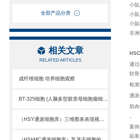
小鼠
全部产品分类
小鼠
小鼠
非洲
相关文章
HS
RELATED ARTICLES
通过
软骨
成纤维细胞 培养细胞观察
检测
通派
BT-325细胞 (人脑多型胶质母细胞瘤细胞库)
肌肉
。
（HSY通派细胞库）三维图表表现视觉细胞活性
案例
鼠睾
（HSkMC通派细胞库）乳牙干细胞的又一来源