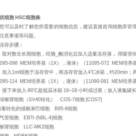
状细胞 HSC细胞株
您可以及时了解您所需要的细胞信息，建议直接咨询细胞库管
注意事项等问题。
冻存步骤：
：取对数生长期细胞，经胰_酶消化后加入适量冻存液， 用吸管吹打制备成
1095-098 MEM培养基（1X），液体）（11095-072 MEM
：加入1ml细胞于冻存管中，将冻存管放入4℃冰箱，约20min；再放入
1095-114 MEM培养基（1X），液体）（11090-081 MEM培
：接下来放入-80℃超低温冰箱 16~18 小时或过夜；放入液
绿猴肾细胞（SV40转化） COS-7细胞 [COS7]
病毒转化的绒猴淋巴细胞 B95-8细胞
气管细胞 EBTr (NBL-4)细胞
猴肾细胞 LLC-MK2细胞
细胞 MDBK细胞