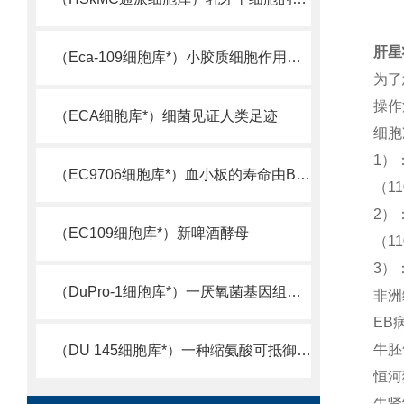
肝星
（Eca-109细胞库*）小胶质细胞作用机制被揭示
为了
操作
（ECA细胞库*）细菌见证人类足迹
细胞
1）
（EC9706细胞库*）血小板的寿命由Bcl-xL决定
（1
2）
（EC109细胞库*）新啤酒酵母
（1
3）
（DuPro-1细胞库*）一厌氧菌基因组测序完成
非洲
EB
牛胚
（DU 145细胞库*）一种缩氨酸可抵御超级细菌
恒河
牛肾