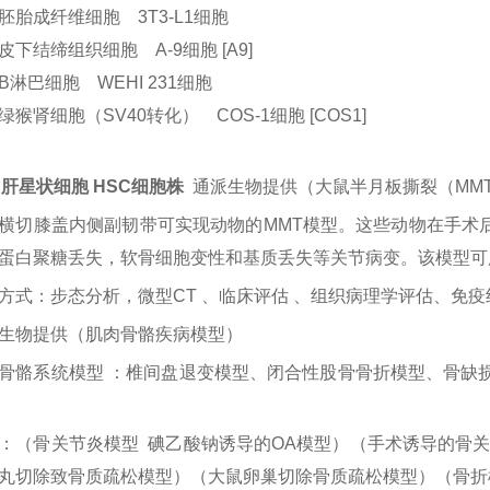
胚胎成纤维细胞 3T3-L1细胞
皮下结缔组织细胞 A-9细胞 [A9]
B淋巴细胞 WEHI 231细胞
绿猴肾细胞（SV40转化） COS-1细胞 [COS1]
C肝星状细胞 HSC细胞株
通派生物提供（大鼠半月板撕裂（
MM
横切膝盖内侧副韧带可实现动物的
MMT模型。这些动物在手术后
蛋白聚糖丢失，软骨细胞变性和基质丢失等关节病变。该模型可
方式：步态分析，微型
CT 、临床评估 、组织病理学评估、免
生物提供（肌肉骨骼疾病模型）
骨骼系统模型
：椎间盘退变模型、闭合性股骨骨折模型、骨缺损模
：（骨关节炎模型
碘乙酸钠诱导的OA模型）（手术诱导的骨关
丸切除致骨质疏松模型）（大鼠卵巢切除骨质疏松模型）（骨折