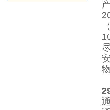
2
（
1
2