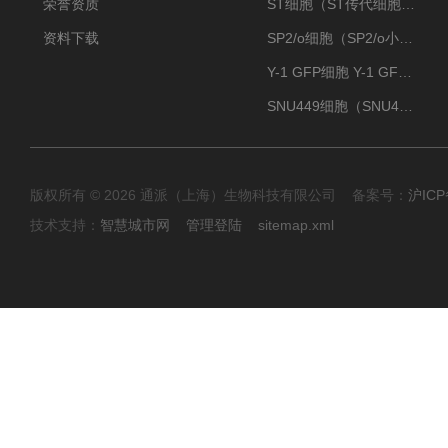
荣誉资质
ST细胞（ST传代细胞库）
资料下载
SP2/o细胞（SP2/o小鼠骨髓瘤细胞）
Y-1 GFP细胞 Y-1 GFP肾上腺皮质细胞
SNU449细胞（SNU449肝癌细胞库）
版权所有 © 2026 通派（上海）生物科技有限公司 备案号：
沪ICP
技术支持：
智慧城市网
管理登陆
sitemap.xml