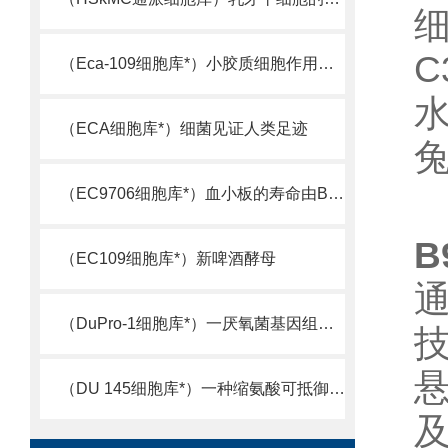
细
C
（Eca-109细胞库*）小胶质细胞作用机制被揭示
水
（ECA细胞库*）细菌见证人类足迹
兔
（EC9706细胞库*）血小板的寿命由Bcl-xL决定
B
（EC109细胞库*）新啤酒酵母
（DuPro-1细胞库*）一厌氧菌基因组测序完成
（DU 145细胞库*）一种缩氨酸可抵御超级细菌