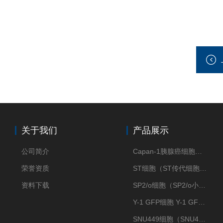
关于我们
产品展示
公司简介
Capan-1胰腺癌细胞（Capan-1细胞株）
荣誉资质
ST细胞（ST传代细胞库）
资料下载
SP2/o细胞（SP2/o小鼠骨髓瘤细胞）
Y-1 GFP细胞 Y-1 GFP肾上腺皮质细胞
SNU449细胞（SNU449肝癌细胞库）