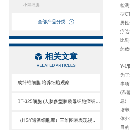
小鼠细胞
检测
型C
全部产品分类
男性
疗选
比副
药效
相关文章
RELATED ARTICLES
Y-
为了
成纤维细胞 培养细胞观察
事项
(温
息)
BT-325细胞 (人脑多型胶质母细胞瘤细胞库)
培养
体外
（HSY通派细胞库）三维图表表现视觉细胞活性
目的