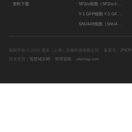
资料下载
SP2/o细胞（SP2/o小鼠骨髓瘤细胞）
Y-1 GFP细胞 Y-1 GFP肾上腺皮质细胞
SNU449细胞（SNU449肝癌细胞库）
版权所有 © 2026 通派（上海）生物科技有限公司 备案号：
沪ICP
技术支持：
智慧城市网
管理登陆
sitemap.xml