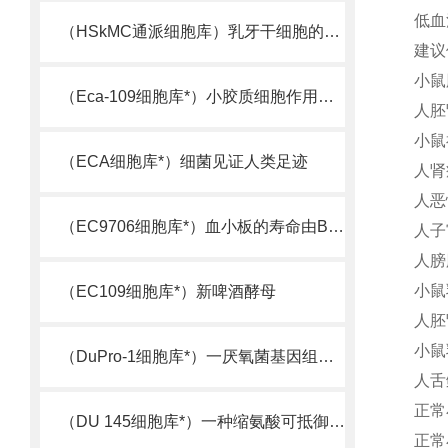
低血
（HSkMC通派细胞库）乳牙干细胞的又一来源
建议
小鼠
（Eca-109细胞库*）小胶质细胞作用机制被揭示
人胚
小鼠神
（ECA细胞库*）细菌见证人类足迹
人肾
人恶
（EC9706细胞库*）血小板的寿命由Bcl-xL决定
人子
人膀
小鼠
（EC109细胞库*）新啤酒酵母
人胚
小鼠
（DuPro-1细胞库*）一厌氧菌基因组测序完成
人舌鳞
正常
（DU 145细胞库*）一种缩氨酸可抵御超级细菌
正常