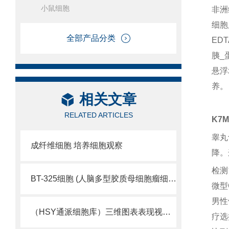
小鼠细胞
非洲
细胞
全部产品分类
ED
胰_
悬浮
养。
相关文章
RELATED ARTICLES
K7
睾丸
成纤维细胞 培养细胞观察
降。
检测
BT-325细胞 (人脑多型胶质母细胞瘤细胞库)
微型
男性
（HSY通派细胞库）三维图表表现视觉细胞活性
疗选