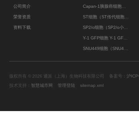
公司简介
Capan-1胰腺癌细胞（Capan-1细胞株）
荣誉资质
ST细胞（ST传代细胞库）
资料下载
SP2/o细胞（SP2/o小鼠骨髓瘤细胞）
Y-1 GFP细胞 Y-1 GFP肾上腺皮质细胞
SNU449细胞（SNU449肝癌细胞库）
版权所有 © 2026 通派（上海）生物科技有限公司 备案号：
沪ICP
技术支持：
智慧城市网
管理登陆
sitemap.xml