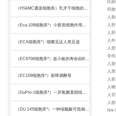
比副
（HSkMC通派细胞库）乳牙干细胞的又一来源
药效
人胎儿
人肝
（Eca-109细胞库*）小胶质细胞作用机制被揭示
人肝
人外
（ECA细胞库*）细菌见证人类足迹
人恶
非何
（EC9706细胞库*）血小板的寿命由Bcl-xL决定
人急
人黑
（EC109细胞库*）新啤酒酵母
人胚
人喉
（DuPro-1细胞库*）一厌氧菌基因组测序完成
人宫
人急
（DU 145细胞库*）一种缩氨酸可抵御超级细菌
Nr