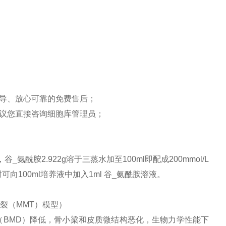
导、放心可靠的免费售后；
议您直接咨询细胞库管理员；
氨酰胺2.922g溶于三蒸水加至100ml即配成200mmol/L
向100ml培养液中加入1ml 谷_氨酰胺溶液。
裂（MMT）模型）
（BMD）降低，骨小梁和皮质微结构恶化，生物力学性能下