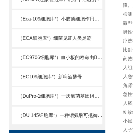
降。
检测
（Eca-109细胞库*）小胶质细胞作用机制被揭示
微型
男性
（ECA细胞库*）细菌见证人类足迹
疗选
比副
（EC9706细胞库*）血小板的寿命由Bcl-xL决定
药效
人组
人急
（EC109细胞库*）新啤酒酵母
兔肾
急性
（DuPro-1细胞库*）一厌氧菌基因组测序完成
人胚
幼蚊
（DU 145细胞库*）一种缩氨酸可抵御超级细菌
小鼠
人子