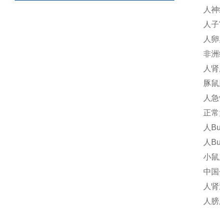
人神
人子
人卵
非洲
人肾
豚鼠
人急性
正常
人Bu
人B
小鼠
中国
人肾
人膀