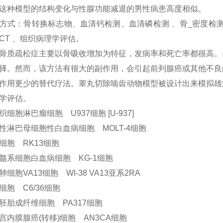
这种模型的结构变化与性腺功能减退的男性病患高度相似。
方式：骨转换标志物、血清钙检测、血清磷检测 、骨_密度检
CT 、组织病理学评估。
骨质疏松症主要以骨吸收增加为特征，发病率和死亡率都很高。
择。然而，该方法有很大的副作用，会引起前列腺癌或其他不良
作用更少的替代疗法。睾丸切除啮齿动物模型被设计出来模拟雄
学评估。
织细胞淋巴瘤细胞 U937细胞 [U-937]
性淋巴母细胞性白血病细胞 MOLT-4细胞
细胞 RK13细胞
髓系细胞白血病细胞 KG-1细胞
肺细胞VA13细胞 WI-38 VA13亚系2RA
细胞 C6/36细胞
胚胎成纤维细胞 PA317细胞
宫内膜腺癌(转移)细胞 AN3CA细胞