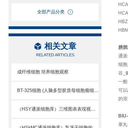
HC
全部产品分类
HC
HB
HB
相关文章
膀胱
RELATED ARTICLES
通派
细胞
成纤维细胞 培养细胞观察
谷_
一般
可以
BT-325细胞 (人脑多型胶质母细胞瘤细胞库)
的溶
（HSY通派细胞库）三维图表表现视觉细胞活性
BI
睾丸
（HSkMC通派细胞库）乳牙干细胞的又一来源