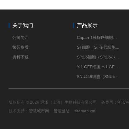
关于我们
产品展示
公司简介
Capan-1胰腺癌细胞（Capan-1细胞株）
荣誉资质
ST细胞（ST传代细胞库）
资料下载
SP2/o细胞（SP2/o小鼠骨髓瘤细胞）
Y-1 GFP细胞 Y-1 GFP肾上腺皮质细胞
SNU449细胞（SNU449肝癌细胞库）
版权所有 © 2026 通派（上海）生物科技有限公司 备案号：
沪ICP
技术支持：
智慧城市网
管理登陆
sitemap.xml