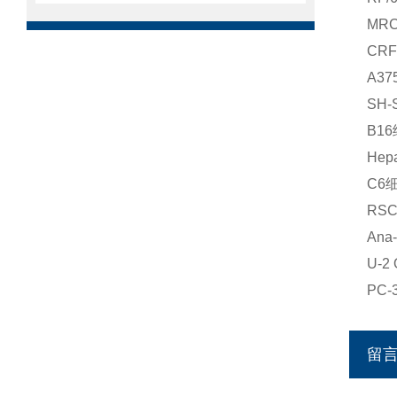
MR
CR
A3
SH
B1
He
C6
RS
An
U-
PC
留