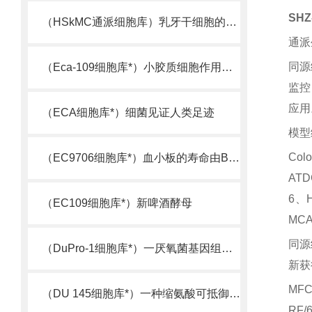
SH
（HSkMC通派细胞库）乳牙干细胞的又一来源
通派
同源
（Eca-109细胞库*）小胶质细胞作用机制被揭示
监控
应用
（ECA细胞库*）细菌见证人类足迹
模型
Col
（EC9706细胞库*）血小板的寿命由Bcl-xL决定
ATD
6、H
（EC109细胞库*）新啤酒酵母
MC
同源
（DuPro-1细胞库*）一厌氧菌基因组测序完成
新获
MF
（DU 145细胞库*）一种缩氨酸可抵御超级细菌
RF