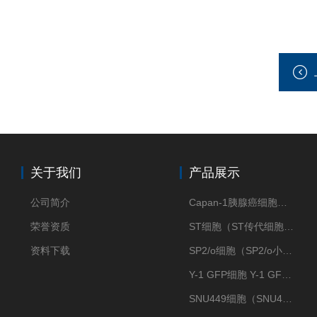
关于我们
产品展示
公司简介
Capan-1胰腺癌细胞（Capan-1细胞株）
荣誉资质
ST细胞（ST传代细胞库）
资料下载
SP2/o细胞（SP2/o小鼠骨髓瘤细胞）
Y-1 GFP细胞 Y-1 GFP肾上腺皮质细胞
SNU449细胞（SNU449肝癌细胞库）