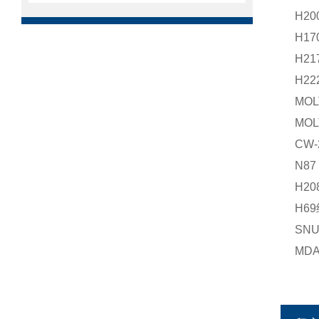
H2
H1
H2
H2
MO
MO
CW
N8
H2
H6
SN
MD