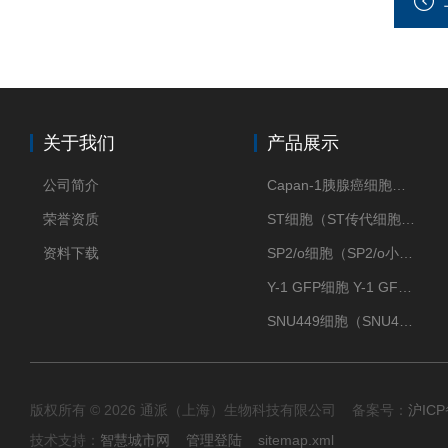
关于我们
产品展示
公司简介
Capan-1胰腺癌细胞（Capan-1细胞株）
荣誉资质
ST细胞（ST传代细胞库）
资料下载
SP2/o细胞（SP2/o小鼠骨髓瘤细胞）
Y-1 GFP细胞 Y-1 GFP肾上腺皮质细胞
SNU449细胞（SNU449肝癌细胞库）
版权所有 © 2026 通派（上海）生物科技有限公司 备案号：
沪ICP
技术支持：
智慧城市网
管理登陆
sitemap.xml