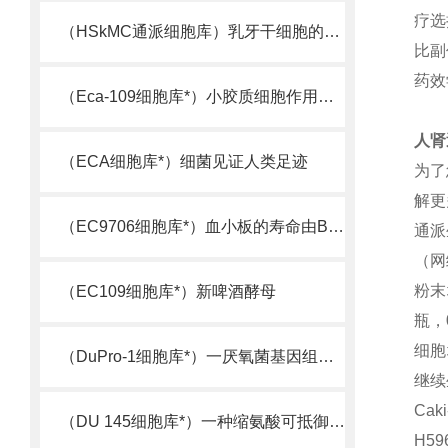
疗选
（HSkMC通派细胞库）乳牙干细胞的又一来源
比副
药效
（Eca-109细胞库*）小胶质细胞作用机制被揭示
人肾
（ECA细胞库*）细菌见证人类足迹
为了
解更
（EC9706细胞库*）血小板的寿命由Bcl-xL决定
通派
（网
粉末
（EC109细胞库*）新啤酒酵母
瓶，
细胞
（DuPro-1细胞库*）一厌氧菌基因组测序完成
继续
Cak
（DU 145细胞库*）一种缩氨酸可抵御超级细菌
H5