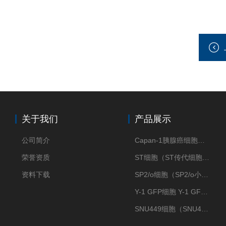
关于我们
产品展示
公司简介
Capan-1胰腺癌细胞（Capan-1细胞株）
荣誉资质
ST细胞（ST传代细胞库）
资料下载
SP2/o细胞（SP2/o小鼠骨髓瘤细胞）
Y-1 GFP细胞 Y-1 GFP肾上腺皮质细胞
SNU449细胞（SNU449肝癌细胞库）