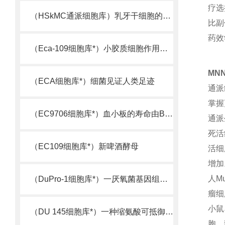
疗选
（HSkMC通派细胞库）乳牙干细胞的又一来源
比副
药效
（Eca-109细胞库*）小胶质细胞作用机制被揭示
MN
（ECA细胞库*）细菌见证人类足迹
通派
掌握
（EC9706细胞库*）血小板的寿命由Bcl-xL决定
通派
死活
（EC109细胞库*）新啤酒酵母
活细
增加
人M
（DuPro-1细胞库*）一厌氧菌基因组测序完成
瘤细
小鼠
（DU 145细胞库*）一种缩氨酸可抵御超级细菌
胞、