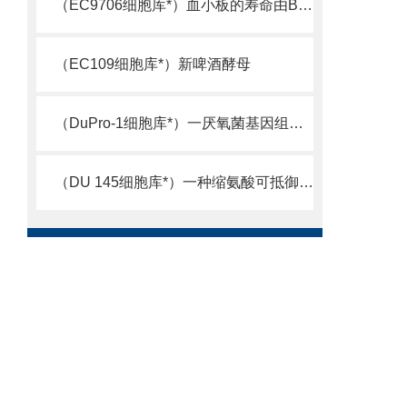
（EC9706细胞库*）血小板的寿命由Bcl-xL决定
（EC109细胞库*）新啤酒酵母
（DuPro-1细胞库*）一厌氧菌基因组测序完成
（DU 145细胞库*）一种缩氨酸可抵御超级细菌