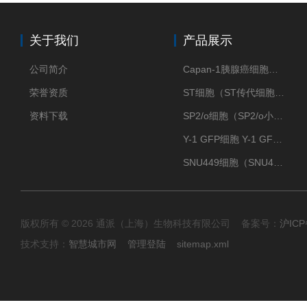
关于我们
产品展示
公司简介
Capan-1胰腺癌细胞（Capan-1细胞株）
荣誉资质
ST细胞（ST传代细胞库）
资料下载
SP2/o细胞（SP2/o小鼠骨髓瘤细胞）
Y-1 GFP细胞 Y-1 GFP肾上腺皮质细胞
SNU449细胞（SNU449肝癌细胞库）
版权所有 © 2026 通派（上海）生物科技有限公司 备案号：
沪ICP
技术支持：
智慧城市网
管理登陆
sitemap.xml