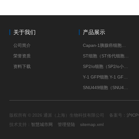
关于我们
产品展示
公司简介
Capan-1胰腺癌细胞（Capan-1细胞株）
荣誉资质
ST细胞（ST传代细胞库）
资料下载
SP2/o细胞（SP2/o小鼠骨髓瘤细胞）
Y-1 GFP细胞 Y-1 GFP肾上腺皮质细胞
SNU449细胞（SNU449肝癌细胞库）
版权所有 © 2026 通派（上海）生物科技有限公司 备案号：
沪ICP
技术支持：
智慧城市网
管理登陆
sitemap.xml