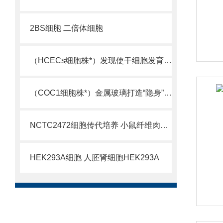
2BS细胞 二倍体细胞
（HCECs细胞株*）发现使干细胞发育成神经细胞物质
（COC1细胞株*）金属玻璃打造“隐身”加热器
NCTC2472细胞传代培养 小鼠纤维肉瘤细胞
HEK293A细胞 人胚肾细胞HEK293A