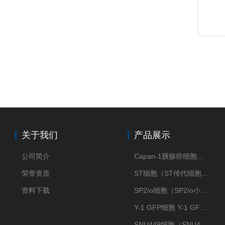
关于我们
产品展示
公司简介
Capan-1胰腺癌细胞（Capan-1细胞株）
荣誉资质
ST细胞（ST传代细胞库）
资料下载
SP2/o细胞（SP2/o小鼠骨髓瘤细胞）
Y-1 GFP细胞 Y-1 GFP肾上腺皮质细胞
SNU449细胞（SNU449肝癌细胞库）