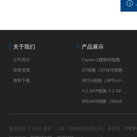
关于我们
产品展示
公司简介
Capan-1胰腺癌细胞（Capan-1细胞株）
荣誉资质
ST细胞（ST传代细胞库）
资料下载
SP2/o细胞（SP2/o小鼠骨髓瘤细胞）
Y-1 GFP细胞 Y-1 GFP肾上腺皮质细胞
SNU449细胞（SNU449肝癌细胞库）
版权所有 © 2026 通派（上海）生物科技有限公司 备案号：
沪ICP