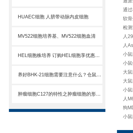
通派
通过
HUAEC细胞 人脐带动脉内皮细胞
软骨
检测
MV522细胞培养基、MV522细胞血清
人2
人A
小鼠
HEL细胞株培养 订购HEL细胞享优惠价格
小鼠
大鼠
养好BHK-21细胞需要注意什么？仓鼠肾细胞库
大鼠
小鼠
肿瘤细胞C127的特性之肿瘤细胞的形态学特征
人M
狗M
小鼠