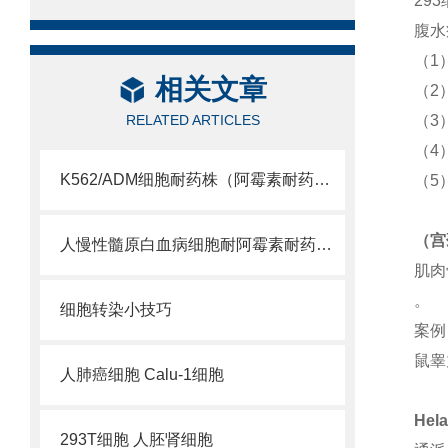
29
腹水
（1
相关文章
（2
RELATED ARTICLES
（3
（4
K562/ADM细胞耐药株（阿霉素耐药株供应）
（5
（宫
人慢性髓原白血病细胞耐阿霉素耐药株 K562/ADM细胞
肌肉
。
细胞转染小技巧
案例
鼠睾
人肺癌细胞 Calu-1细胞
He
293T细胞 人胚肾细胞