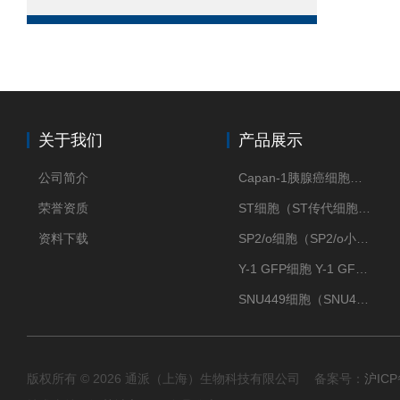
关于我们
产品展示
公司简介
Capan-1胰腺癌细胞（Capan-1细胞株）
荣誉资质
ST细胞（ST传代细胞库）
资料下载
SP2/o细胞（SP2/o小鼠骨髓瘤细胞）
Y-1 GFP细胞 Y-1 GFP肾上腺皮质细胞
SNU449细胞（SNU449肝癌细胞库）
版权所有 © 2026 通派（上海）生物科技有限公司 备案号：
沪ICP