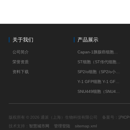
关于我们
产品展示
公司简介
Capan-1胰腺癌细胞（Capan-1细胞株）
荣誉资质
ST细胞（ST传代细胞库）
资料下载
SP2/o细胞（SP2/o小鼠骨髓瘤细胞）
Y-1 GFP细胞 Y-1 GFP肾上腺皮质细胞
SNU449细胞（SNU449肝癌细胞库）
版权所有 © 2026 通派（上海）生物科技有限公司 备案号：
沪ICP
技术支持：
智慧城市网
管理登陆
sitemap.xml