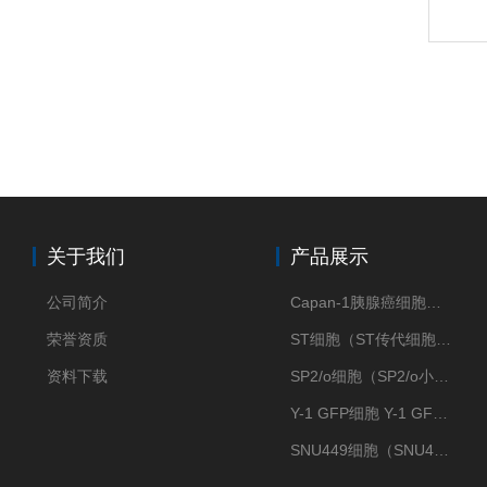
关于我们
产品展示
公司简介
Capan-1胰腺癌细胞（Capan-1细胞株）
荣誉资质
ST细胞（ST传代细胞库）
资料下载
SP2/o细胞（SP2/o小鼠骨髓瘤细胞）
Y-1 GFP细胞 Y-1 GFP肾上腺皮质细胞
SNU449细胞（SNU449肝癌细胞库）