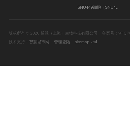
SNU449细胞（SNU449肝癌细胞库）
版权所有 © 2026 通派（上海）生物科技有限公司 备案号：
沪ICP
技术支持：
智慧城市网
管理登陆
sitemap.xml