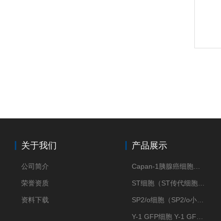
关于我们
产品展示
公司简介
Capan-1胰腺癌细胞（Capan-1细胞株）
荣誉资质
ST细胞（ST传代细胞库）
资料下载
SP2/o细胞（SP2/o小鼠骨髓瘤细胞）
Y-1 GFP细胞 Y-1 GFP肾上腺皮质细胞