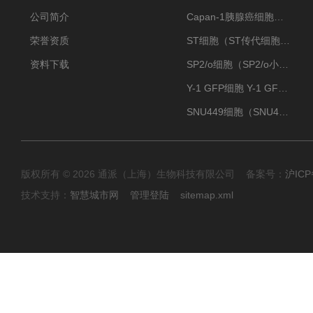
公司简介
Capan-1胰腺癌细胞（Capan-1细胞株）
荣誉资质
ST细胞（ST传代细胞库）
资料下载
SP2/o细胞（SP2/o小鼠骨髓瘤细胞）
Y-1 GFP细胞 Y-1 GFP肾上腺皮质细胞
SNU449细胞（SNU449肝癌细胞库）
版权所有 © 2026 通派（上海）生物科技有限公司 备案号：
沪ICP
技术支持：
智慧城市网
管理登陆
sitemap.xml