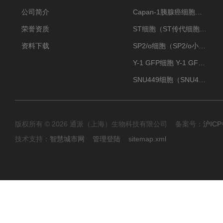
公司简介
Capan-1胰腺癌细胞（Capan-1细胞株）
荣誉资质
ST细胞（ST传代细胞库）
资料下载
SP2/o细胞（SP2/o小鼠骨髓瘤细胞）
Y-1 GFP细胞 Y-1 GFP肾上腺皮质细胞
SNU449细胞（SNU449肝癌细胞库）
版权所有 © 2026 通派（上海）生物科技有限公司 备案号：
沪ICP
技术支持：
智慧城市网
管理登陆
sitemap.xml