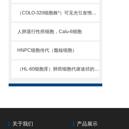
（COLO-320细胞株*）可见光引发惰性键选择性官能化研究获进展
人肺退行性癌细胞，Calu-6细胞
HNPC细胞传代（髓核细胞）
（HL-60细胞库）肺癌细胞代谢途径的致命弱点
关于我们
产品展示