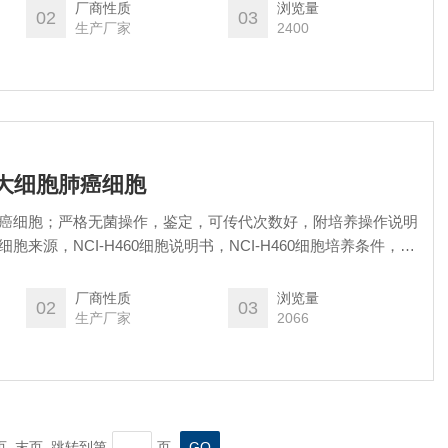
免费售后）
厂商性质
浏览量
02
03
生产厂家
2400
 人大细胞肺癌细胞
细胞肺癌细胞；严格无菌操作，鉴定，可传代次数好，附培养操作说明
0细胞来源，NCI-H460细胞说明书，NCI-H460细胞培养条件，注
，解决客户反馈培养过程中的疑难问题，帮助您养好细胞，售后
厂商性质
浏览量
02
03
生产厂家
2066
一页 末页 跳转到第
页