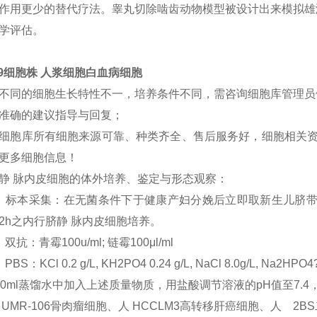
作用更少的替代疗法。睾丸切除啮齿动物模型被设计出来模拟雄
学评估。
29细胞株 人浆细胞白血病细胞
不同的细胞生长特性不一，培养条件不同，需咨询细胞库管理员
准确的建议指导与回复；
细胞库所有细胞来源可靠、种类齐全、售后服务好，细胞相关资
更多细胞信息！
静 脉内皮细胞的体外培养、鉴定与形态观察：
）标本采集：在无菌条件下于健康产妇分娩后立即取新生儿脐带
2h之内行脐静 脉内皮细胞培养。
双抗：青霉100u/ml; 链霉100μl/ml
PBS：KCl 0.2 g/L, KH2PO4 0.24 g/L, NaCl 8.0g/L, Na2HPO
00ml蒸馏水中加入上述质量物质，用盐酸调节溶液的pH值至7.
 UMR-106骨肉瘤细胞、人 HCCLM3高转移肝癌细胞、人 2