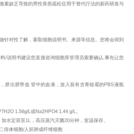
激素缺乏导致的男性骨质疏松症用于替代疗法的新药研发与
做针对性了解，索取细胞说明书、来源等信息。您将会得到
料/说明书建议您直接咨询细胞库管理员索要确认,事先让您
，挤出脐带血 管中的血液，放入装有含青链霉的PBS液瓶
4?7H2O 1.56g/L或Na2HPO4 1.44 g/L。
4，加水定容至1L，高压蒸汽灭菌20分钟，室温保存。
BS二倍体细胞/人胚肺成纤维细胞