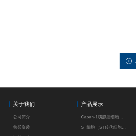
关于我们
产品展示
公司简介
Capan-1胰腺癌细胞（Capan-1细胞株）
荣誉资质
ST细胞（ST传代细胞库）