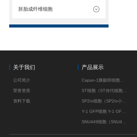
胚胎成纤维细胞
关于我们
产品展示
公司简介
Capan-1胰腺癌细胞（Capan-1细胞株）
荣誉资质
ST细胞（ST传代细胞库）
资料下载
SP2/o细胞（SP2/o小鼠骨髓瘤细胞）
Y-1 GFP细胞 Y-1 GFP肾上腺皮质细胞
SNU449细胞（SNU449肝癌细胞库）