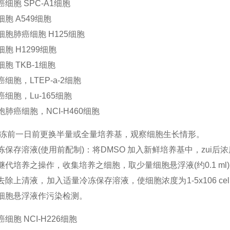
细胞 SPC-A1细胞
胞 A549细胞
细胞肺癌细胞 H125细胞
胞 H1299细胞
胞 TKB-1细胞
细胞，LTEP-a-2细胞
细胞，Lu-165细胞
肺癌细胞，NCI-H460细胞
冷冻前一日前更换半量或全量培养基，观察细胞生长情形。
冻保存溶液(使用前配制)：将DMSO 加入新鲜培养基中，zui后
继代培养之操作，收集培养之细胞，取少量细胞悬浮液(约0.1 ml
除上清液，加入适量冷冻保存溶液，使细胞浓度为1-5x106 cells
细胞悬浮液作污染检测。
细胞 NCI-H226细胞