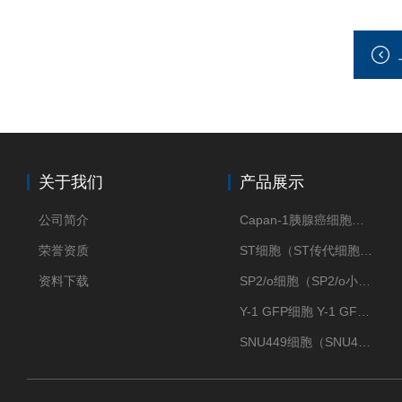
关于我们
产品展示
公司简介
Capan-1胰腺癌细胞（Capan-1细胞株）
荣誉资质
ST细胞（ST传代细胞库）
资料下载
SP2/o细胞（SP2/o小鼠骨髓瘤细胞）
Y-1 GFP细胞 Y-1 GFP肾上腺皮质细胞
SNU449细胞（SNU449肝癌细胞库）