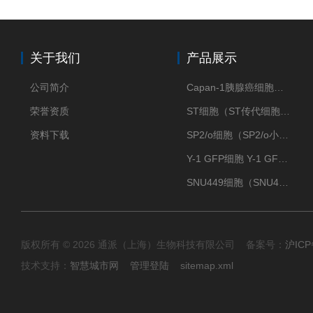
关于我们
产品展示
公司简介
Capan-1胰腺癌细胞（Capan-1细胞株）
荣誉资质
ST细胞（ST传代细胞库）
资料下载
SP2/o细胞（SP2/o小鼠骨髓瘤细胞）
Y-1 GFP细胞 Y-1 GFP肾上腺皮质细胞
SNU449细胞（SNU449肝癌细胞库）
版权所有 © 2026 通派（上海）生物科技有限公司 备案号：
沪ICP
技术支持：
智慧城市网
管理登陆
sitemap.xml