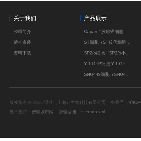
关于我们
产品展示
公司简介
Capan-1胰腺癌细胞（Capan-1细胞株）
荣誉资质
ST细胞（ST传代细胞库）
资料下载
SP2/o细胞（SP2/o小鼠骨髓瘤细胞）
Y-1 GFP细胞 Y-1 GFP肾上腺皮质细胞
SNU449细胞（SNU449肝癌细胞库）
版权所有 © 2026 通派（上海）生物科技有限公司 备案号：
沪ICP
技术支持：
智慧城市网
管理登陆
sitemap.xml