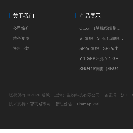
关于我们
产品展示
公司简介
Capan-1胰腺癌细胞（Capan-1细胞株）
荣誉资质
ST细胞（ST传代细胞库）
资料下载
SP2/o细胞（SP2/o小鼠骨髓瘤细胞）
Y-1 GFP细胞 Y-1 GFP肾上腺皮质细胞
SNU449细胞（SNU449肝癌细胞库）
版权所有 © 2026 通派（上海）生物科技有限公司 备案号：
沪ICP
技术支持：
智慧城市网
管理登陆
sitemap.xml