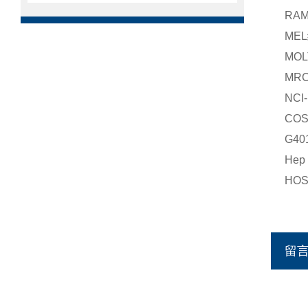
RA
ME
MO
MR
NC
CO
G40
Hep
HO
留