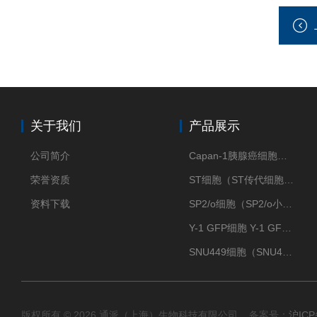
关于我们
产品展示
公司简介
Capan-1胰腺癌细胞（Capan-1细胞株）
荣誉资质
ST细胞（ST传代细胞库）
资料下载
SP2/o细胞（SP2/o小鼠骨髓瘤细胞）
Y-1 GFP细胞 Y-1 GFP肾上腺皮质细胞
SNU449细胞（SNU449肝癌细胞库）
版权所有 © 2026 通派（上海）生物科技有限公司 备案号：
沪ICP