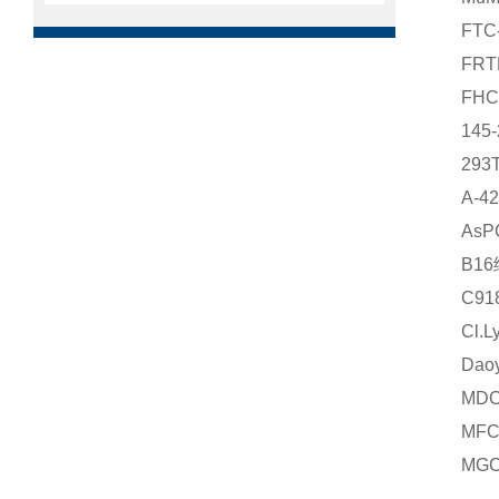
FT
FR
FH
145
29
A-4
As
B1
C9
Cl.
Da
MDC
MF
MG