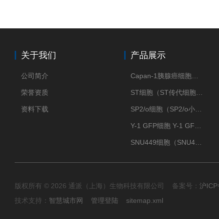
关于我们
产品展示
公司简介
Capan-1胰腺癌细胞（Capan-1细胞株）
荣誉资质
ST细胞（ST传代细胞库）
资料下载
SP2/o细胞（SP2/o小鼠骨髓瘤细胞）
Y-1 GFP细胞 Y-1 GFP肾上腺皮质细胞
SNU449细胞（SNU449肝癌细胞库）
版权所有 © 2026 通派（上海）生物科技有限公司 备案号：
沪ICP
技术支持：
智慧城市网
管理登陆
sitemap.xml