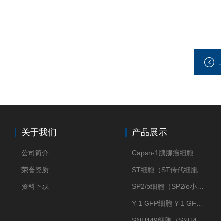
关于我们
产品展示
公司简介
Capan-1胰腺癌细胞（Capan-1细胞株）
荣誉资质
ST细胞（ST传代细胞库）
资料下载
SP2/o细胞（SP2/o小鼠骨髓瘤细胞）
Y-1 GFP细胞 Y-1 GFP肾上腺皮质细胞
SNU449细胞（SNU449肝癌细胞库）