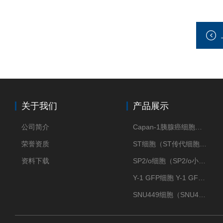
关于我们
产品展示
公司简介
Capan-1胰腺癌细胞（Capan-1细胞株）
荣誉资质
ST细胞（ST传代细胞库）
资料下载
SP2/o细胞（SP2/o小鼠骨髓瘤细胞）
Y-1 GFP细胞 Y-1 GFP肾上腺皮质细胞
SNU449细胞（SNU449肝癌细胞库）