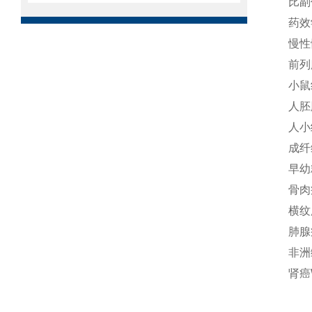
比副
药效
慢性
前列
小鼠
人胚
人小
成纤
早幼
骨肉
横纹
肺腺
非洲
肾癌