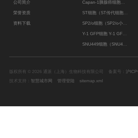
公司简介
Capan-1胰腺癌细胞（Capan-1细胞株）
荣誉资质
ST细胞（ST传代细胞库）
资料下载
SP2/o细胞（SP2/o小鼠骨髓瘤细胞）
Y-1 GFP细胞 Y-1 GFP肾上腺皮质细胞
SNU449细胞（SNU449肝癌细胞库）
版权所有 © 2026 通派（上海）生物科技有限公司 备案号：
沪ICP
技术支持：
智慧城市网
管理登陆
sitemap.xml