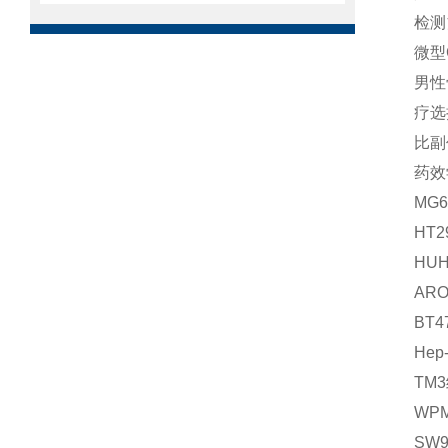
检测
微型
男性
疗选
比副
药效
MG
HT
HU
AR
BT
He
TM
WP
SW