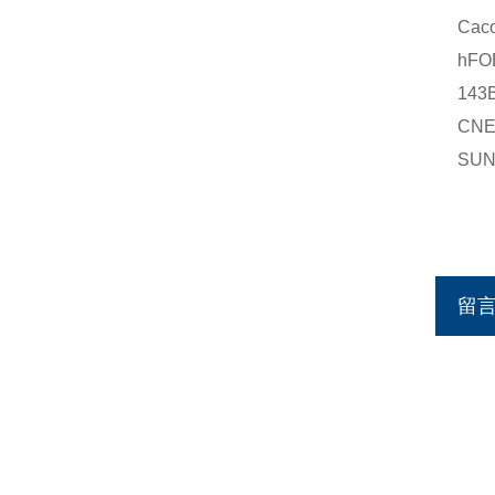
Ca
hF
14
CN
SU
留