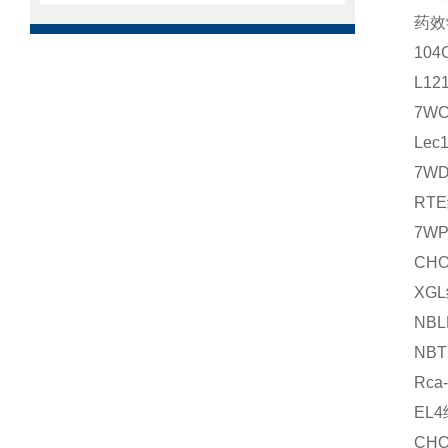
药效
10
L1
7W
Le
7W
RT
7W
CH
XG
NB
NB
Rc
EL
CH