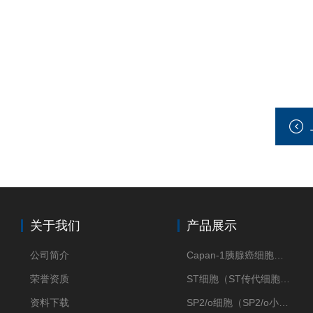
关于我们
产品展示
公司简介
Capan-1胰腺癌细胞（Capan-1细胞株）
荣誉资质
ST细胞（ST传代细胞库）
资料下载
SP2/o细胞（SP2/o小鼠骨髓瘤细胞）