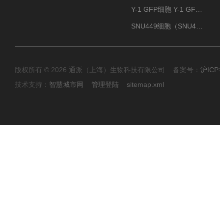
Y-1 GFP细胞 Y-1 GFP肾上腺皮质细胞
SNU449细胞（SNU449肝癌细胞库）
版权所有 © 2026 通派（上海）生物科技有限公司 备案号：
沪ICP
技术支持：
智慧城市网
管理登陆
sitemap.xml