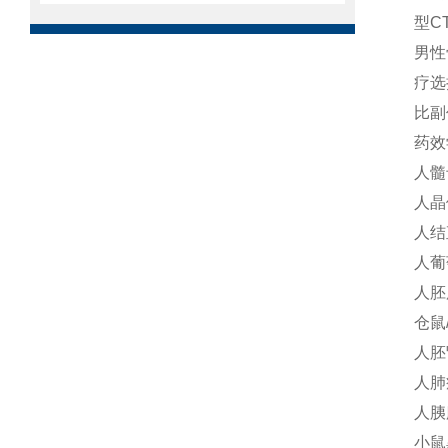
型C
男性
疗选
比副
药效
人髓
人晶
人结
人葡
人胚
仓鼠
人胚
人肺癌
人胰
小鼠