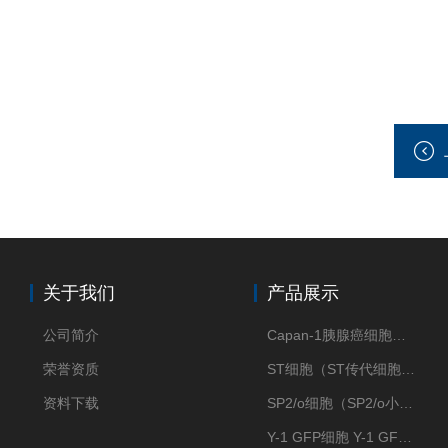
关于我们
产品展示
公司简介
Capan-1胰腺癌细胞（Capan-1细胞株）
荣誉资质
ST细胞（ST传代细胞库）
资料下载
SP2/o细胞（SP2/o小鼠骨髓瘤细胞）
Y-1 GFP细胞 Y-1 GFP肾上腺皮质细胞