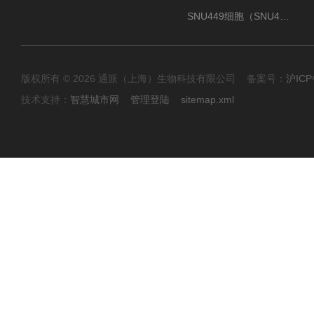
SNU449细胞（SNU449肝癌细胞库）
版权所有 © 2026 通派（上海）生物科技有限公司 备案号：
沪ICP
技术支持：
智慧城市网
管理登陆
sitemap.xml