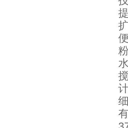
提
粉
搅