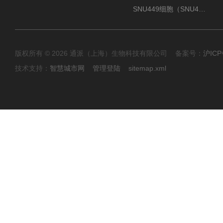
SNU449细胞（SNU449肝癌细胞库）
版权所有 © 2026 通派（上海）生物科技有限公司 备案号：
沪ICP
技术支持：
智慧城市网
管理登陆
sitemap.xml