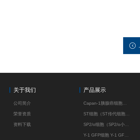
关于我们
产品展示
公司简介
Capan-1胰腺癌细胞（Capan-1细胞株）
荣誉资质
ST细胞（ST传代细胞库）
资料下载
SP2/o细胞（SP2/o小鼠骨髓瘤细胞）
Y-1 GFP细胞 Y-1 GFP肾上腺皮质细胞