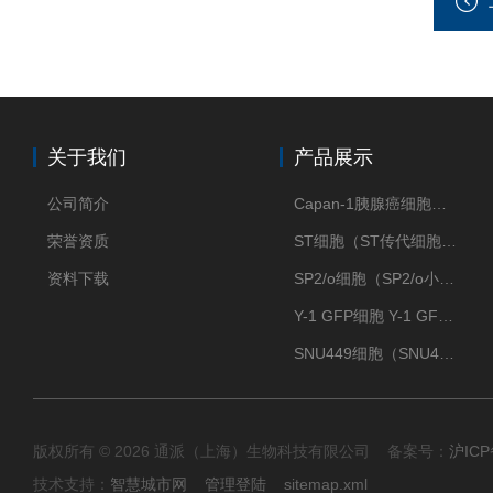
关于我们
产品展示
公司简介
Capan-1胰腺癌细胞（Capan-1细胞株）
荣誉资质
ST细胞（ST传代细胞库）
资料下载
SP2/o细胞（SP2/o小鼠骨髓瘤细胞）
Y-1 GFP细胞 Y-1 GFP肾上腺皮质细胞
SNU449细胞（SNU449肝癌细胞库）
版权所有 © 2026 通派（上海）生物科技有限公司 备案号：
沪ICP
技术支持：
智慧城市网
管理登陆
sitemap.xml