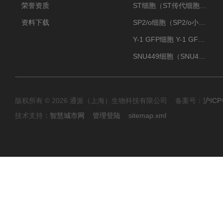
荣誉资质
ST细胞（ST传代细胞库）
资料下载
SP2/o细胞（SP2/o小鼠骨髓瘤细胞）
Y-1 GFP细胞 Y-1 GFP肾上腺皮质细胞
SNU449细胞（SNU449肝癌细胞库）
版权所有 © 2026 通派（上海）生物科技有限公司 备案号：
沪ICP
技术支持：
智慧城市网
管理登陆
sitemap.xml