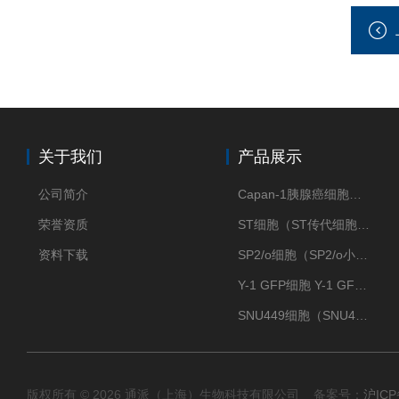
关于我们
产品展示
公司简介
Capan-1胰腺癌细胞（Capan-1细胞株）
荣誉资质
ST细胞（ST传代细胞库）
资料下载
SP2/o细胞（SP2/o小鼠骨髓瘤细胞）
Y-1 GFP细胞 Y-1 GFP肾上腺皮质细胞
SNU449细胞（SNU449肝癌细胞库）
版权所有 © 2026 通派（上海）生物科技有限公司 备案号：
沪ICP