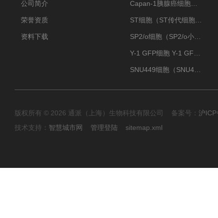
公司简介
Capan-1胰腺癌细胞（Capan-1细胞株）
荣誉资质
ST细胞（ST传代细胞库）
资料下载
SP2/o细胞（SP2/o小鼠骨髓瘤细胞）
Y-1 GFP细胞 Y-1 GFP肾上腺皮质细胞
SNU449细胞（SNU449肝癌细胞库）
版权所有 © 2026 通派（上海）生物科技有限公司 备案号：
沪ICP
技术支持：
智慧城市网
管理登陆
sitemap.xml