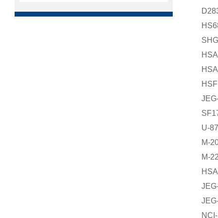
D2
HS
SH
HS
HS
HS
JE
SF
U-
M-
M-
HS
JE
JE
NC