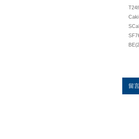
T2
Ca
SC
SF
BE
留