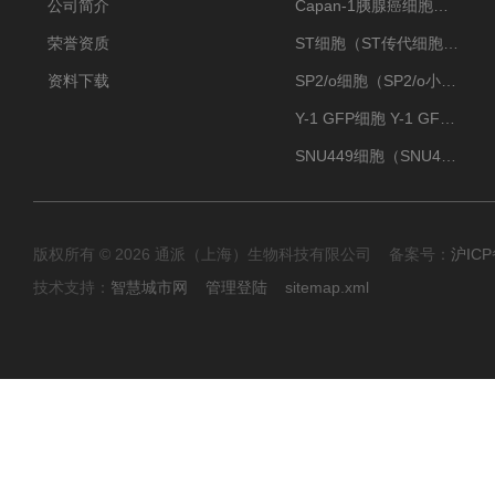
公司简介
Capan-1胰腺癌细胞（Capan-1细胞株）
荣誉资质
ST细胞（ST传代细胞库）
资料下载
SP2/o细胞（SP2/o小鼠骨髓瘤细胞）
Y-1 GFP细胞 Y-1 GFP肾上腺皮质细胞
SNU449细胞（SNU449肝癌细胞库）
版权所有 © 2026 通派（上海）生物科技有限公司 备案号：
沪ICP
技术支持：
智慧城市网
管理登陆
sitemap.xml