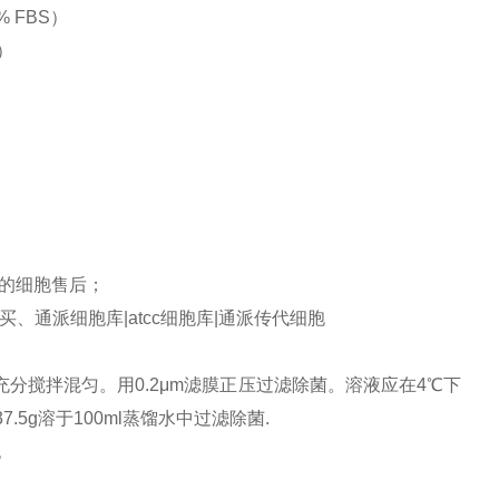
% FBS）
 ）
的细胞售后；
、通派细胞库|atcc细胞库|通派传代细胞
0ml，充分搅拌混匀。用0.2μm滤膜正压过滤除菌。溶液应在4℃下
7.5g溶于100ml蒸馏水中过滤除菌.
胞