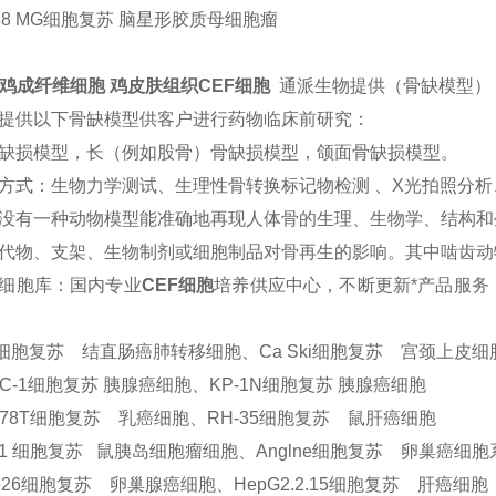
138 MG细胞复苏 脑星形胶质母细胞瘤
F鸡成纤维细胞 鸡皮肤组织CEF细胞
通派生物提供（骨缺模型）
提供以下骨缺模型供客户进行药物临床前研究：
缺损模型，长（例如股骨）骨缺损模型，颌面骨缺损模型。
方式：生物力学测试、生理性骨转换标记物检测 、X光拍照分
没有一种动物模型能准确地再现人体骨的生理、生物学、结构和
代物、支架、生物制剂或细胞制品对骨再生的影响。其中啮齿动
细胞库：国内专业
CEF细胞
培养供应中心，不断更新*产品服务
4细胞复苏 结直肠癌肺转移细胞、Ca Ski细胞复苏 宫颈上皮细
NC-1细胞复苏 胰腺癌细胞、KP-1N细胞复苏 胰腺癌细胞
 578T细胞复苏 乳癌细胞、RH-35细胞复苏 鼠肝癌细胞
S-1 细胞复苏 鼠胰岛细胞瘤细胞、Anglne细胞复苏 卵巢癌细胞
626细胞复苏 卵巢腺癌细胞、HepG2.2.15细胞复苏 肝癌细胞