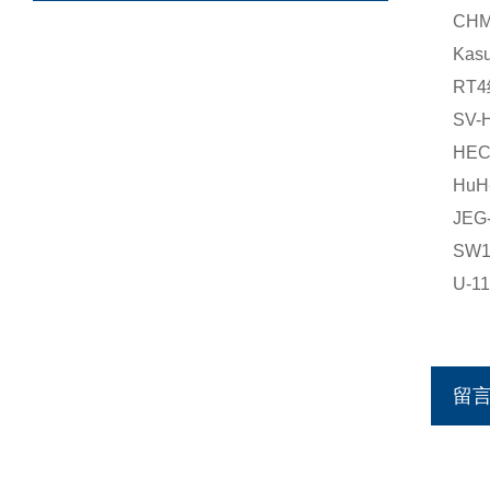
CH
Ka
RT
SV
HE
Hu
JE
SW
U-
留