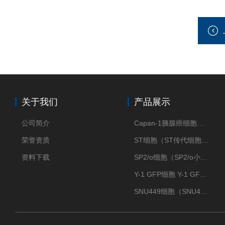
关于我们
产品展示
公司简介
Capan-1胰腺癌细胞（Capan-1细胞株）
荣誉资质
ST细胞（ST传代细胞库）
资料下载
SP2/o细胞（SP2/o小鼠骨髓瘤细胞）
Y-1 GFP细胞 Y-1 GFP肾上腺皮质细胞
SNU449细胞（SNU449肝癌细胞库）