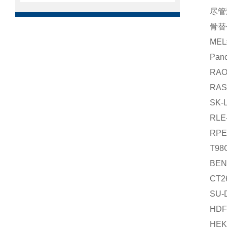
尽管
骨替
ME
Pa
RA
RA
SK-
RL
RPE
T9
BE
CT
SU-
HD
HE